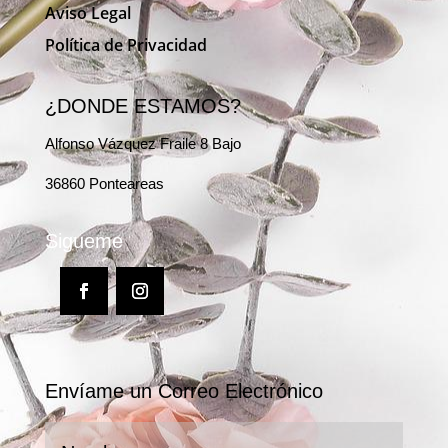
Aviso Legal
Política de Privacidad
¿DONDE ESTAMOS?
Alfonso Vázquez Fraile 8 Bajo
36860 Ponteareas
Sigueme
Envíame un Correo Electrónico