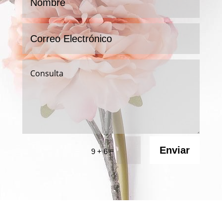
Enviar
=
9 + 6